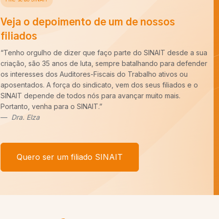
Veja o depoimento de um de nossos
filiados
“Há cerca de dez anos entrei para a carreira de Auditoria-Fiscal
do Trabalho e ao longo desse período constatei que é
imprescindível o trabalho do SINAIT para a nossa categoria.
Uma carreira para ser forte precisa de um Sindicato forte,
sempre pronto para batalhar pelos nossos interesses. E tenho
um recado,
COM VOCÊ FILIADO, SEREMOS MAIS!
”
Afonso Borges
Quero ser um filiado SINAIT