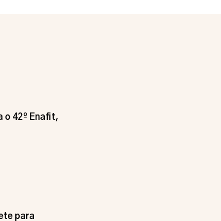
 o 42º Enafit,
ete para