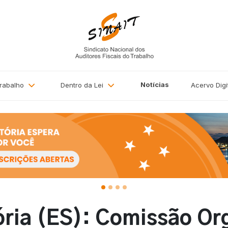
Notícias
Trabalho
Dentro da Lei
Acervo
Digi
ória (ES): Comissão Or