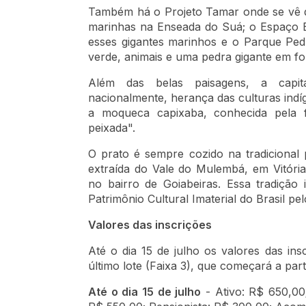
Também há o Projeto Tamar onde se vê d
marinhas na Enseada do Suá; o Espaço B
esses gigantes marinhos e o Parque Pe
verde, animais e uma pedra gigante em fo
Além das belas paisagens, a capit
nacionalmente, herança das culturas indíg
a moqueca capixaba, conhecida pela 
peixada".
O prato é sempre cozido na tradicional 
extraída do Vale do Mulembá, em Vitória
no bairro de Goiabeiras. Essa tradiçã
Patrimônio Cultural Imaterial do Brasil p
Valores das inscrições
Até o dia 15 de julho os valores das in
último lote (Faixa 3), que começará a parti
Até o dia 15 de julho
- Ativo: R$ 650,0