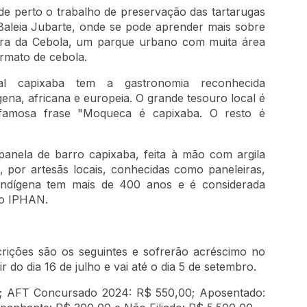
e perto o trabalho de preservação das tartarugas
aleia Jubarte, onde se pode aprender mais sobre
dra da Cebola, um parque urbano com muita área
rmato de cebola.
al capixaba tem a gastronomia reconhecida
ena, africana e europeia. O grande tesouro local é
famosa frase "Moqueca é capixaba. O resto é
panela de barro capixaba, feita à mão com argila
, por artesãs locais, conhecidas como paneleiras,
o indígena tem mais de 400 anos e é considerada
elo IPHAN.
scrições são os seguintes e sofrerão acréscimo no
r do dia 16 de julho e vai até o dia 5 de setembro.
0; AFT Concursado 2024: R$ 550,00; Aposentado: