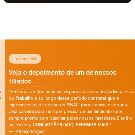
Filie-se ao SINAIT
Veja o depoimento de um de nossos
filiados
“Há cerca de dez anos entrei para a carreira de Auditoria-Fiscal
do Trabalho e ao longo desse período constatei que é
imprescindível o trabalho do SINAIT para a nossa categoria.
Uma carreira para ser forte precisa de um Sindicato forte,
sempre pronto para batalhar pelos nossos interesses. E tenho
um recado,
COM VOCÊ FILIADO, SEREMOS MAIS!
”
Afonso Borges