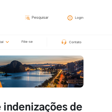
Login
Filie-se
tal
Contato
e indenizações de