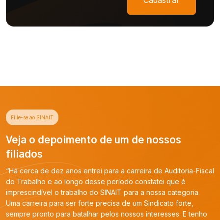
Filie-se ao SINAIT
Veja o depoimento de um de nossos
filiados
“Há cerca de dez anos entrei para a carreira de Auditoria-Fiscal
do Trabalho e ao longo desse período constatei que é
imprescindível o trabalho do SINAIT para a nossa categoria.
Uma carreira para ser forte precisa de um Sindicato forte,
sempre pronto para batalhar pelos nossos interesses. E tenho