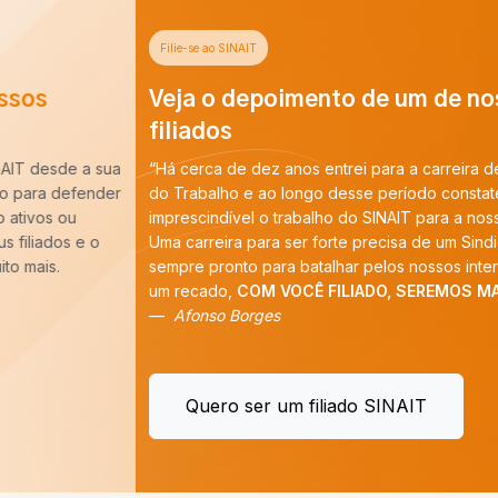
Filie-se ao SINAIT
Veja o depoimento de um de nossos
filiados
“Há cerca de dez anos entrei para a carreira de Auditoria-Fiscal
do Trabalho e ao longo desse período constatei que é
imprescindível o trabalho do SINAIT para a nossa categoria.
Uma carreira para ser forte precisa de um Sindicato forte,
sempre pronto para batalhar pelos nossos interesses. E tenho
um recado,
COM VOCÊ FILIADO, SEREMOS MAIS!
”
Afonso Borges
Quero ser um filiado SINAIT