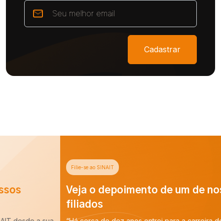
Cadastrar
Filie-se ao SINAIT
Veja o depoimento de um de nossos
filiados
“Há cerca de dez anos entrei para a carreira de Auditoria-Fiscal