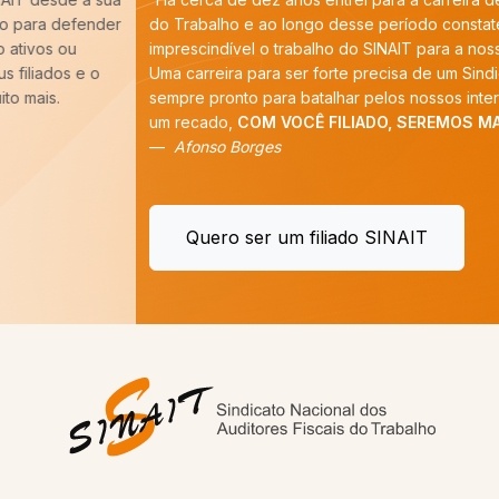
do Trabalho e ao longo desse período constatei que é
imprescindível o trabalho do SINAIT para a nossa categoria.
Uma carreira para ser forte precisa de um Sindicato forte,
sempre pronto para batalhar pelos nossos interesses. E tenho
um recado,
COM VOCÊ FILIADO, SEREMOS MAIS!
”
Afonso Borges
Quero ser um filiado SINAIT