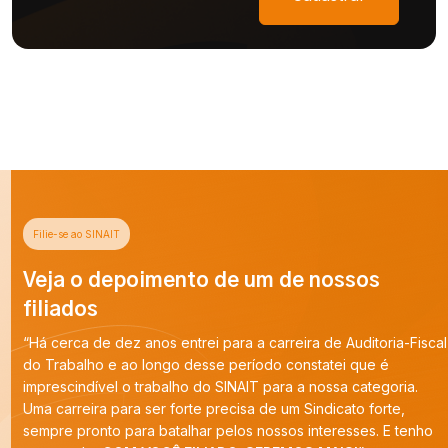
Filie-se ao SINAIT
Veja o depoimento de um de nossos
filiados
“Há cerca de dez anos entrei para a carreira de Auditoria-Fiscal
do Trabalho e ao longo desse período constatei que é
imprescindível o trabalho do SINAIT para a nossa categoria.
Uma carreira para ser forte precisa de um Sindicato forte,
sempre pronto para batalhar pelos nossos interesses. E tenho