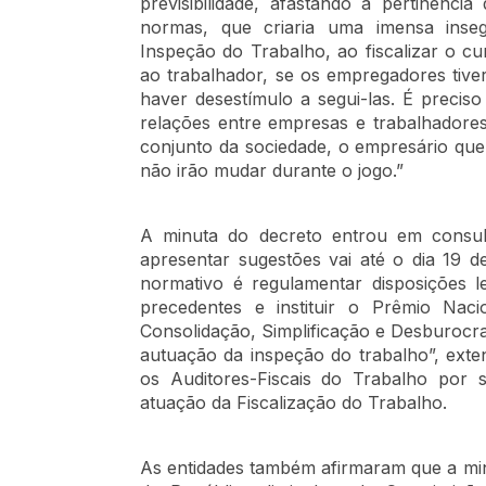
previsibilidade, afastando a pertinênci
normas, que criaria uma imensa inseg
Inspeção do Trabalho, ao fiscalizar o 
ao trabalhador, se os empregadores tiv
haver desestímulo a segui-las. É preciso
relações entre empresas e trabalhadore
conjunto da sociedade, o empresário que 
não irão mudar durante o jogo.”
A minuta do decreto entrou em consult
apresentar sugestões vai até o dia 19 d
normativo é regulamentar disposições le
precedentes e instituir o Prêmio Nac
Consolidação, Simplificação e Desburocra
autuação da inspeção do trabalho”, ext
os Auditores-Fiscais do Trabalho por s
atuação da Fiscalização do Trabalho.
As entidades também afirmaram que a min