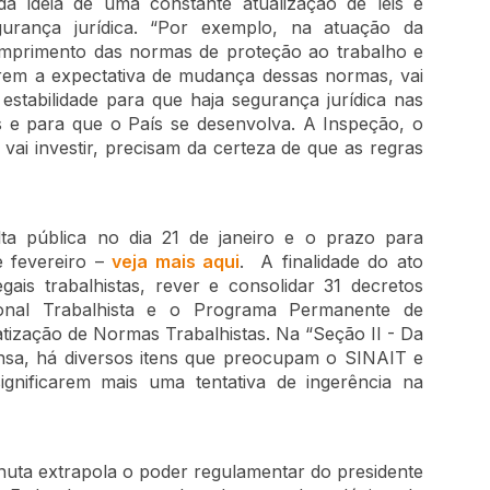
a da ideia de uma constante atualização de leis e
urança jurídica. “Por exemplo, na atuação da
cumprimento das normas de proteção ao trabalho e
erem a expectativa de mudança dessas normas, vai
 estabilidade para que haja segurança jurídica nas
s e para que o País se desenvolva. A Inspeção, o
vai investir, precisam da certeza de que as regras
a pública no dia 21 de janeiro e o prazo para
e fevereiro –
veja mais aqui
. A finalidade do ato
gais trabalhistas, rever e consolidar 31 decretos
ional Trabalhista e o Programa Permanente de
tização de Normas Trabalhistas. Na “Seção II - Da
ensa, há diversos itens que preocupam o SINAIT e
ignificarem mais uma tentativa de ingerência na
uta extrapola o poder regulamentar do presidente