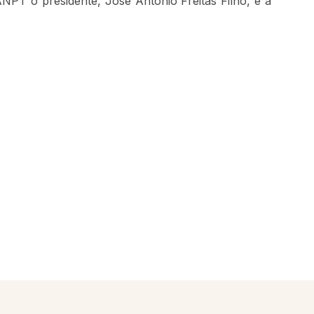
ANPT o presidente, José Antonio Freitas Filho, e a