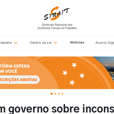
Notícias
Trabalho
Dentro da Lei
Acervo
Digi
m governo sobre incons