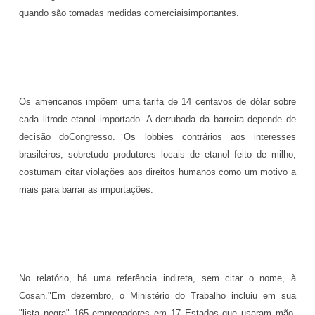
quando são tomadas medidas comerciaisimportantes.
Os americanos impõem uma tarifa de 14 centavos de dólar sobre
cada litrode etanol importado. A derrubada da barreira depende de
decisão doCongresso. Os lobbies contrários aos interesses
brasileiros, sobretudo produtores locais de etanol feito de milho,
costumam citar violações aos direitos humanos como um motivo a
mais para barrar as importações.
No relatório, há uma referência indireta, sem citar o nome, à
Cosan."Em dezembro, o Ministério do Trabalho incluiu em sua
"lista negra" 165 empregadores em 17 Estados que usaram mão-