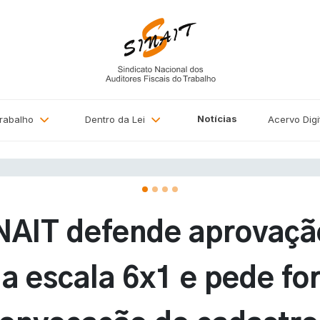
Notícias
Trabalho
Dentro da Lei
Acervo
Digi
NAIT defende aprovaçã
 escala 6x1 e pede fo