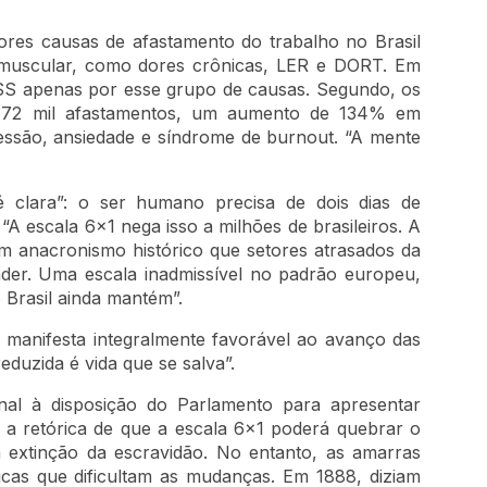
ores causas de afastamento do trabalho no Brasil
eomuscular, como dores crônicas, LER e DORT. Em
SS apenas por esse grupo de causas. Segundo, os
 472 mil afastamentos, um aumento de 134% em
essão, ansiedade e síndrome de burnout. “A mente
é clara”: o ser humano precisa de dois dias de
A escala 6x1 nega isso a milhões de brasileiros. A
um anacronismo histórico que setores atrasados da
nder. Uma escala inadmissível no padrão europeu,
o Brasil ainda mantém”.
manifesta integralmente favorável ao avanço das
eduzida é vida que se salva”.
onal à disposição do Parlamento para apresentar
 a retórica de que a escala 6x1 poderá quebrar o
a extinção da escravidão. No entanto, as amarras
icas que dificultam as mudanças. Em 1888, diziam