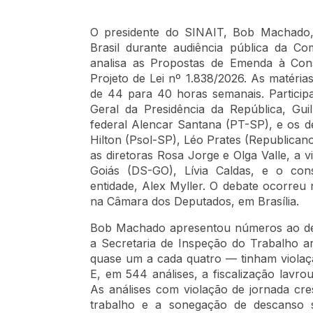
O presidente do SINAIT, Bob Machado,
Brasil durante audiência pública da C
analisa as Propostas de Emenda à Cons
Projeto de Lei nº 1.838/2026. As matéria
de 44 para 40 horas semanais. Participa
Geral da Presidência da República, Gu
federal Alencar Santana (PT-SP), e os d
Hilton (Psol-SP), Léo Prates (Republica
as diretoras Rosa Jorge e Olga Valle, a 
Goiás (DS-GO), Lívia Caldas, e o con
entidade, Alex Myller. O debate ocorreu 
na Câmara dos Deputados, em Brasília.
Bob Machado apresentou números ao def
a Secretaria de Inspeção do Trabalho an
quase um a cada quatro — tinham violaçã
E, em 544 análises, a fiscalização lavro
As análises com violação de jornada c
trabalho e a sonegação de descanso 