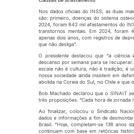
Causas de afastamento
Nos dados oficiais do INSS, as duas mai
são: primeiro, doenças do sistema ost
2024, foram 843 mil afastamentos do IN
transtornos mentais. Em 2024, foram
apenas dois anos, com registros de depr
que não desliga”.
O presidente destacou que “a ciência 
descanso por semana para se recuperar. “
escala não é cultura, não é tradição, é 
nossa sociedade ainda insistem em defe
abolida na Coreia do Sul, no Chile e que 
Bob Machado declarou que o SINAIT se 
três proposições. “Cada hora de jornada r
Ao finalizar, colocou o Sindicato Naci
dados e informações a fim de desmontar
Brasil. “Hoje, completam-se 138 anos d
continuam com base em retóricas histór