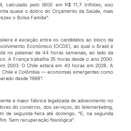
4, calculado pelo IBGE em R$ 11,7 trilhões, isso
esenta quase o dobro do Orçamento da Saúde, mais
zes o Bolsa Família”.
sileira é exceção entre os candidatos ao bloco da
volvimento Econômico (OCDE), ao qual o Brasil é
está no patamar de 44 horas semanais, ao lado da
oco. A França trabalha 35 horas desde o ano 2000.
 em 2003. O Chile estará em 40 horas em 2028. A
a, Chile e Colômbia — economias emergentes como
parado desde 1988”.
ente a maior fábrica legalizada de adoecimento no
dores do comércio, dos serviços, do telemarketing,
ham de segunda-feira até domingo. “E, na segunda
m. Sem recuperação fisiológica”.