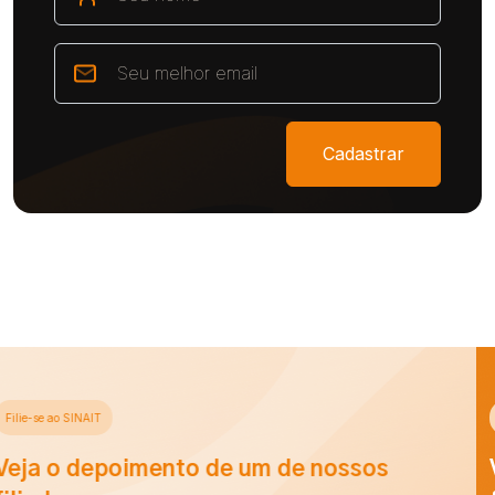
Cadastrar
Filie-se ao SINAIT
Veja o depoimento de um de nossos