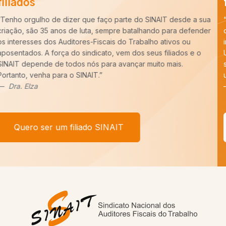
filiados
“Há cerca de dez anos entrei para a carreira de Auditoria-Fiscal
do Trabalho e ao longo desse período constatei que é
imprescindível o trabalho do SINAIT para a nossa categoria.
Uma carreira para ser forte precisa de um Sindicato forte,
sempre pronto para batalhar pelos nossos interesses. E tenho
um recado,
COM VOCÊ FILIADO, SEREMOS MAIS!
”
Afonso Borges
Quero ser um filiado SINAIT