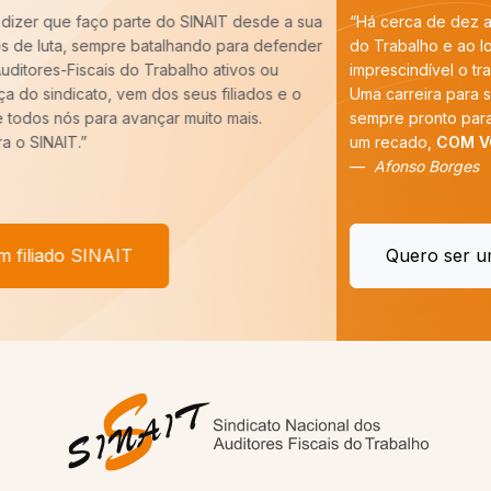
“Há cerca de dez anos entrei para a carreira de Auditoria-Fiscal
do Trabalho e ao longo desse período constatei que é
imprescindível o trabalho do SINAIT para a nossa categoria.
Uma carreira para ser forte precisa de um Sindicato forte,
sempre pronto para batalhar pelos nossos interesses. E tenho
um recado,
COM VOCÊ FILIADO, SEREMOS MAIS!
”
Afonso Borges
Quero ser um filiado SINAIT