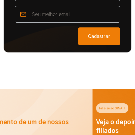
Cadastrar
Filie-se ao SINAIT
Veja o depoimento de um de nossos
filiados