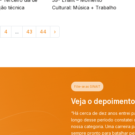
- Terceiro dia de
39º Enafit – Momento
ão técnica
Cultural: Música + Trabalho
4
...
43
44
›
ossos filiados
 desde a sua criação, são 35
 interesses dos Auditores-
a do sindicato, vem dos seus
nçar muito mais. Portanto,