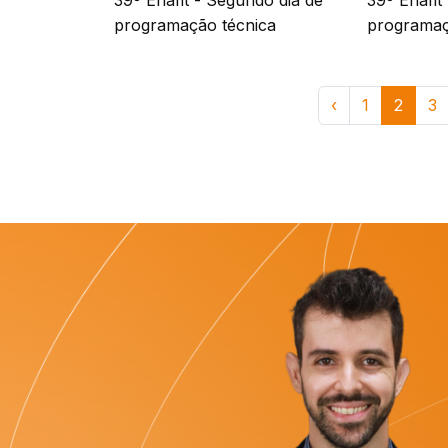
39º Enafit - Segundo dia de
39º Enafit 
programação técnica
programaç
‹
1
2
3
Filie-se ao SINAIT
Veja o depoimento de um de n
“Tenho orgulho de dizer que faço parte do SINAIT
anos de luta, sempre batalhando para defender os
Fiscais do Trabalho ativos ou aposentados. A forç
filiados e o SINAIT depende de todos nós para ava