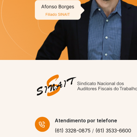
venha para o SINAIT.”
Quero ser um filiado SINAIT
Atendimento
por telefone
(61) 3328-0875
/
(61) 3533-6600