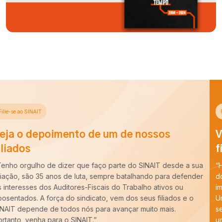
Filie-se ao SINAIT
Veja o depoimento de um de nossos
filiados
“Há cerca de dez anos entrei para a carreira de Auditoria-Fiscal
do Trabalho e ao longo desse período constatei que é
imprescindível o trabalho do SINAIT para a nossa categoria.
Uma carreira para ser forte precisa de um Sindicato forte,
sempre pronto para batalhar pelos nossos interesses. E tenho
um recado,
COM VOCÊ FILIADO, SEREMOS MAIS!
”