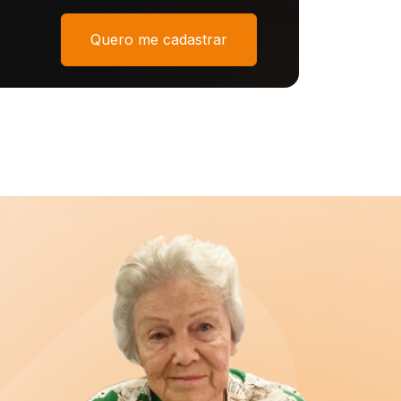
Quero me cadastrar
 de um de nossos filiados
ra a carreira de Auditoria-Fiscal do Trabalho e ao
ue é imprescindível o trabalho do SINAIT para a
ra ser forte precisa de um Sindicato forte,
los nossos interesses. E tenho um recado,
COM