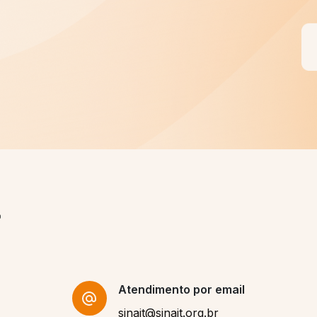
VOCÊ FILIADO, SEREMOS MAIS
Quero ser um filiado S
Atendimento por email
sinait@sinait.org.br