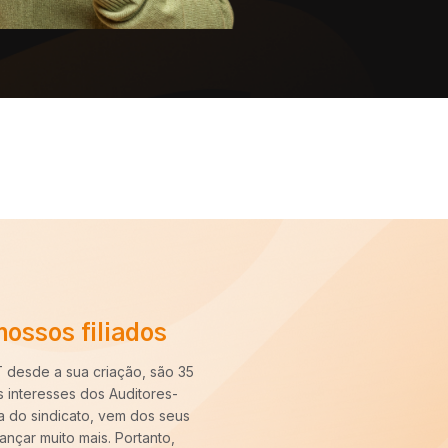
Filie-se ao SINAIT
Veja o depoimento
“Há cerca de dez anos entrei pa
longo desse período constatei q
nossa categoria. Uma carreira pa
sempre pronto para batalhar pe