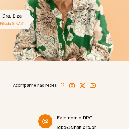
!
”
INAIT
Acompanhe nas redes
Fale com o DPO
lgpd@sinait.org.br