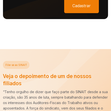
Cadastrar
Filie-se ao SINAIT
s
Veja o depoimento de um de nosso
filiados
desde a sua
“Há cerca de dez anos entrei para a carreira de Audi
ra defender
do Trabalho e ao longo desse período constatei qu
vos ou
imprescindível o trabalho do SINAIT para a nossa cat
iados e o
Uma carreira para ser forte precisa de um Sindicato 