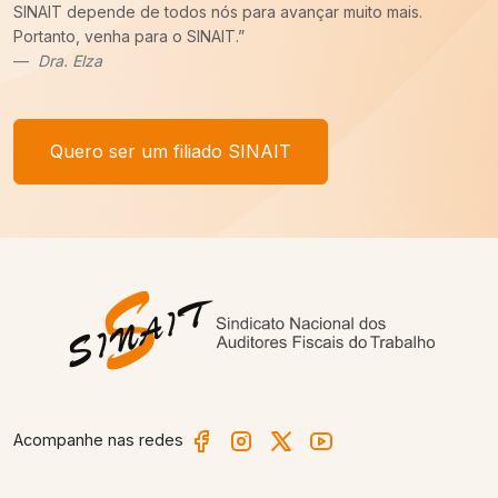
is.
sempre pronto para batalhar pelos nossos interesses
um recado,
COM VOCÊ FILIADO, SEREMOS MAIS!
”
Afonso Borges
Quero ser um filiado SINAIT
Acompanhe nas redes