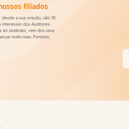
Veja o depoimento
“Há cerca de dez anos entrei pa
longo desse período constatei q
nossa categoria. Uma carreira pa
sempre pronto para batalhar pe
VOCÊ FILIADO, SEREMOS MAIS
Quero ser um filiado S