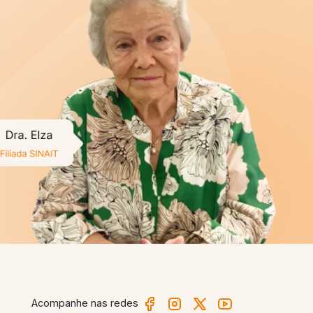
 de um de nossos filiados
ra a carreira de Auditoria-Fiscal do Trabalho e ao
ue é imprescindível o trabalho do SINAIT para a
ra ser forte precisa de um Sindicato forte,
los nossos interesses. E tenho um recado,
COM
!
”
INAIT
Acompanhe nas redes