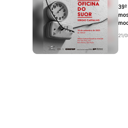
39º
mos
mod
21/0