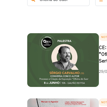
NOT
CE:
“Of
Ser
29/
NOT