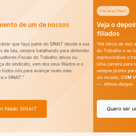
Filie-se ao SINAIT
Veja o depoimento de um de nossos
filiados
“Há cerca de dez anos entrei para a carreira de Auditoria-Fiscal
do Trabalho e ao longo desse período constatei que é
imprescindível o trabalho do SINAIT para a nossa categoria.
Uma carreira para ser forte precisa de um Sindicato forte,
sempre pronto para batalhar pelos nossos interesses. E tenho
um recado,
COM VOCÊ FILIADO, SEREMOS MAIS!
”
Afonso Borges
Quero ser um filiado SINAIT