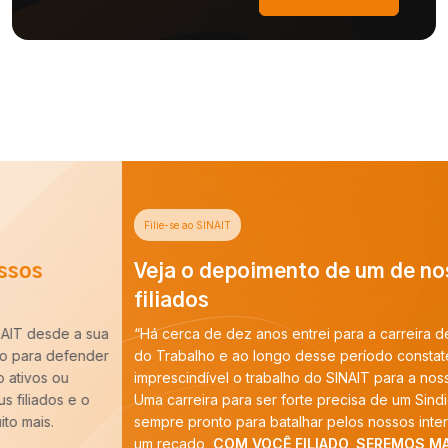
Filie-se ao SINAIT
Veja o depoimento de um de nossos
filiados
“Há cerca de dez anos entrei para a carreira de Auditoria-Fiscal
do Trabalho e ao longo desse período constatei que é
imprescindível o trabalho do SINAIT para a nossa categoria.
Uma carreira para ser forte precisa de um Sindicato forte,
sempre pronto para batalhar pelos nossos interesses. E tenho
um recado,
COM VOCÊ FILIADO, SEREMOS MAIS!
”