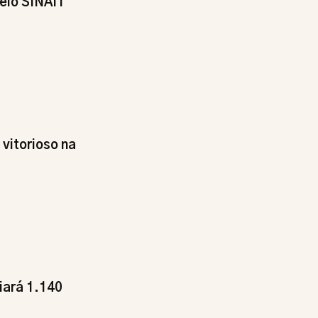
pelo SINAIT
vitorioso na
iará 1.140