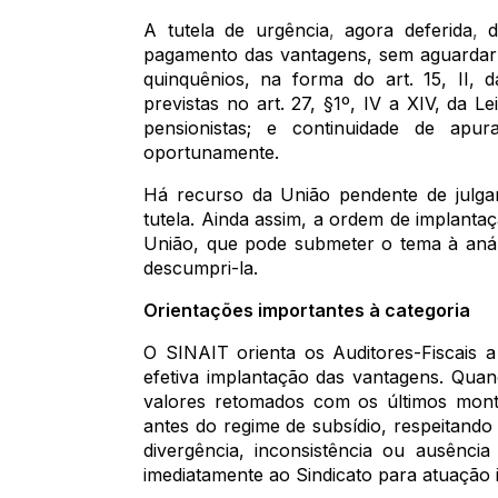
A tutela de urgência
,
agora deferida
,
de
pagamento das vantagens, sem aguardar 
quinquênios, na forma do art. 15, II,
previstas no art. 27, §1º, IV a XIV, da L
pensionistas; e continuidade de apu
oportunamente.
Há recurso da União pendente de julga
tutela. Ainda assim, a ordem de implanta
União, que pode submeter o tema à aná
descumpri-la.
Orientações importantes à categoria
O SINAIT orienta os Auditores-Fiscais
efetiva implantação das vantagens. Qu
valores retomados com os últimos mont
antes do regime de subsídio, respeitando
divergência, inconsistência ou ausênci
imediatamente ao Sindicato para atuação in