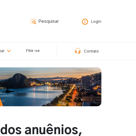
Login
Filie-se
tal
Contato
 dos anuênios,