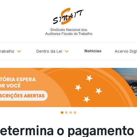
Notícias
Trabalho
Dentro da Lei
Acervo
Digi
determina o pagamento