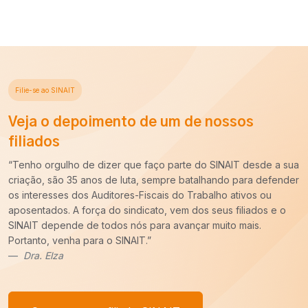
Filie-se ao SINAIT
Veja o depoimento de um de nossos
filiados
“Há cerca de dez anos entrei para a carreira de Auditoria-Fiscal
do Trabalho e ao longo desse período constatei que é
imprescindível o trabalho do SINAIT para a nossa categoria.
Uma carreira para ser forte precisa de um Sindicato forte,
sempre pronto para batalhar pelos nossos interesses. E tenho
um recado,
COM VOCÊ FILIADO, SEREMOS MAIS!
”
Afonso Borges