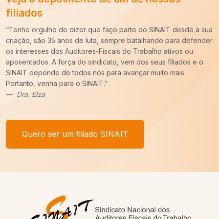
filiados
“Há cerca de dez anos entrei para a carreira de Auditoria-Fiscal
do Trabalho e ao longo desse período constatei que é
imprescindível o trabalho do SINAIT para a nossa categoria.
Uma carreira para ser forte precisa de um Sindicato forte,
sempre pronto para batalhar pelos nossos interesses. E tenho
um recado,
COM VOCÊ FILIADO, SEREMOS MAIS!
”
Afonso Borges
Quero ser um filiado SINAIT