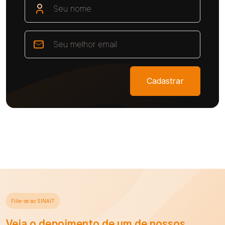
Cadastrar
Filie-se ao SINAIT
Veja o depoimento de um de nossos