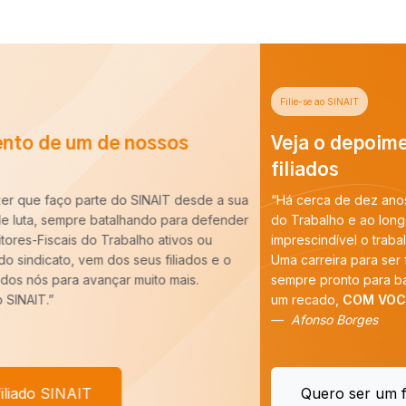
Filie-se ao SINAIT
Veja o depoimento de um de nossos
filiados
“Há cerca de dez anos entrei para a carreira de Auditoria-Fiscal
do Trabalho e ao longo desse período constatei que é
imprescindível o trabalho do SINAIT para a nossa categoria.
Uma carreira para ser forte precisa de um Sindicato forte,
sempre pronto para batalhar pelos nossos interesses. E tenho
um recado,
COM VOCÊ FILIADO, SEREMOS MAIS!
”
Afonso Borges
Quero ser um filiado SINAIT