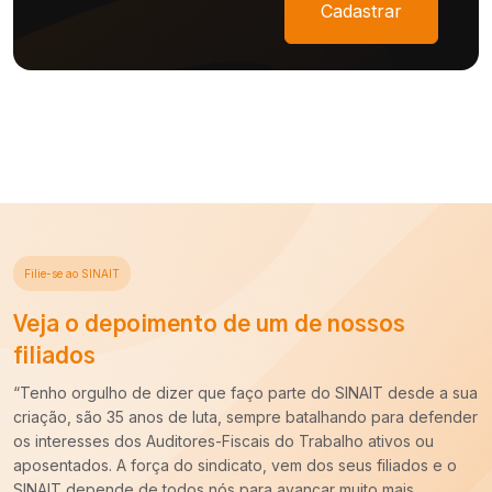
Cadastrar
Filie-se ao SINAIT
Veja o depoimento de um de nossos
filiados
e a sua
“Há cerca de dez anos entrei para a carreira de Auditoria
efender
do Trabalho e ao longo desse período constatei que é
u
imprescindível o trabalho do SINAIT para a nossa categor
 e o
Uma carreira para ser forte precisa de um Sindicato forte
sempre pronto para batalhar pelos nossos interesses. E 