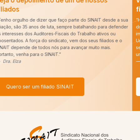
Veja o depoimento de um de nossos
filiados
“Há cerca de dez anos entrei para a carreira de Auditoria-Fiscal
do Trabalho e ao longo desse período constatei que é
imprescindível o trabalho do SINAIT para a nossa categoria.
Uma carreira para ser forte precisa de um Sindicato forte,
sempre pronto para batalhar pelos nossos interesses. E tenho
um recado,
COM VOCÊ FILIADO, SEREMOS MAIS!
”
Afonso Borges
Quero ser um filiado SINAIT