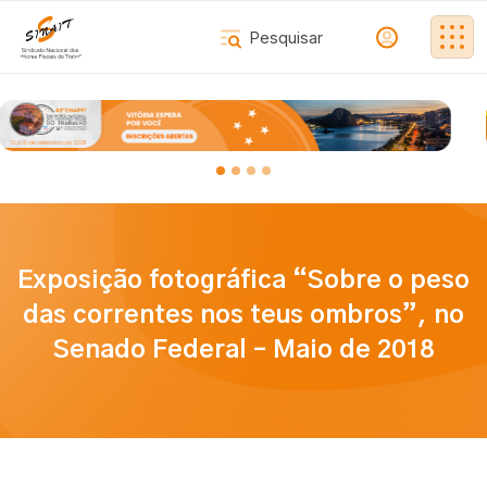
Exposição fotográfica “Sobre o peso
das correntes nos teus ombros”, no
Senado Federal – Maio de 2018