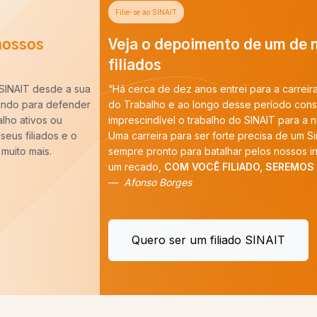
Filie-se ao SINAIT
Veja o depoimento de um de nossos
filiados
“Há cerca de dez anos entrei para a carreira de Auditoria-Fiscal
do Trabalho e ao longo desse período constatei que é
imprescindível o trabalho do SINAIT para a nossa categoria.
Uma carreira para ser forte precisa de um Sindicato forte,
sempre pronto para batalhar pelos nossos interesses. E tenho
um recado,
COM VOCÊ FILIADO, SEREMOS MAIS!
”
Afonso Borges
Quero ser um filiado SINAIT