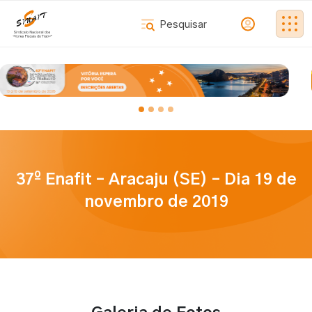
37º Enafit – Aracaju (SE) – Dia 19 de
novembro de 2019