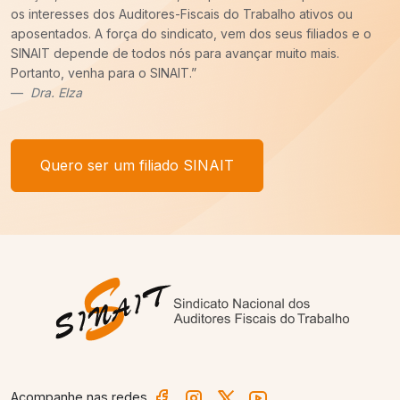
imprescindível o trabalho do SINAIT para a nossa categoria.
Uma carreira para ser forte precisa de um Sindicato forte,
sempre pronto para batalhar pelos nossos interesses. E tenho
um recado,
COM VOCÊ FILIADO, SEREMOS MAIS!
”
Afonso Borges
Quero ser um filiado SINAIT
Acompanhe nas redes