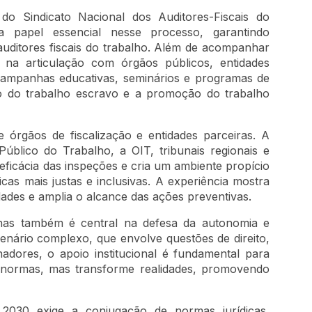
do Sindicato Nacional dos Auditores-Fiscais do
 papel essencial nesse processo, garantindo
s auditores fiscais do trabalho. Além de acompanhar
a na articulação com órgãos públicos, entidades
 campanhas educativas, seminários e programas de
o do trabalho escravo e a promoção do trabalho
e órgãos de fiscalização e entidades parceiras. A
Público do Trabalho, a OIT, tribunais regionais e
eficácia das inspeções e cria um ambiente propício
cas mais justas e inclusivas. A experiência mostra
dades e amplia o alcance das ações preventivas.
nas também é central na defesa da autonomia e
enário complexo, que envolve questões de direito,
adores, o apoio institucional é fundamental para
normas, mas transforme realidades, promovendo
2030 exige a conjugação de normas jurídicas,