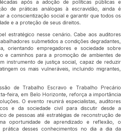
 décadas após a adoção de políticas públicas e
ção de práticas análogas à escravidão, ainda é
iar a conscientização social e garantir que todos os
ade e a proteção de seus direitos.
l estratégico nesse cenário. Cabe aos auditores
 trabalhadores submetidos a condições degradantes,
a, orientando empregadores e sociedade sobre
ação e caminhos para a promoção de ambientes de
um instrumento de justiça social, capaz de reduzir
atingem os mais vulneráveis, incluindo migrantes,
ssão de Trabalho Escravo e Trabalho Precário
ta-feira, em Belo Horizonte, reforça a importância
luções. O evento reunirá especialistas, auditores
icos e da sociedade civil para discutir desde a
ico de pessoas até estratégias de reconstrução de
ma oportunidade de aprendizado e reflexão, o
o prática desses conhecimentos no dia a dia da