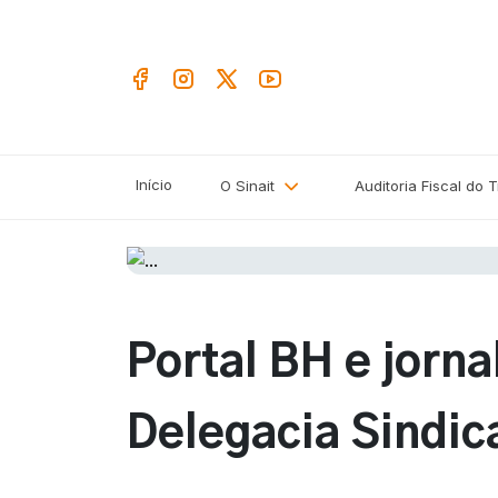
Início
O Sinait
Auditoria Fiscal do 
Portal BH e jorn
Delegacia Sindic