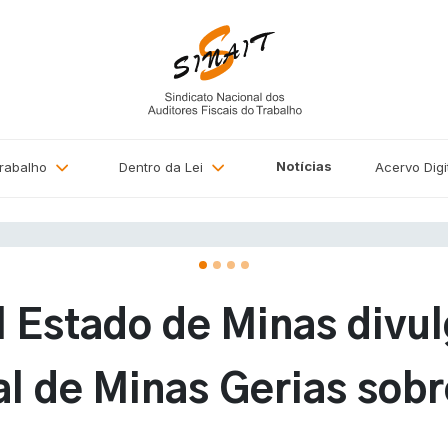
Notícias
Trabalho
Dentro da Lei
Acervo
Digi
al Estado de Minas divu
al de Minas Gerias sobr