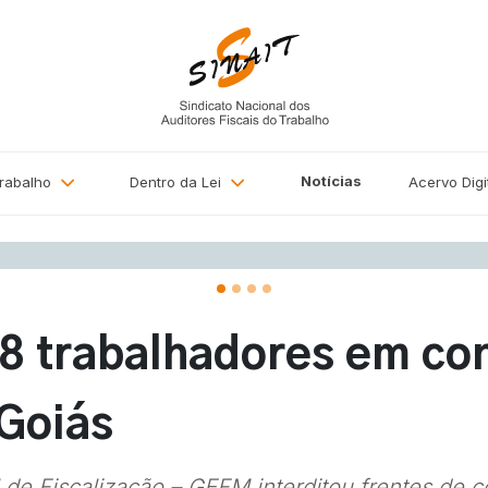
Notícias
Trabalho
Dentro da Lei
Acervo
Digi
8 trabalhadores em co
Goiás
de Fiscalização – GEFM interditou frentes de c