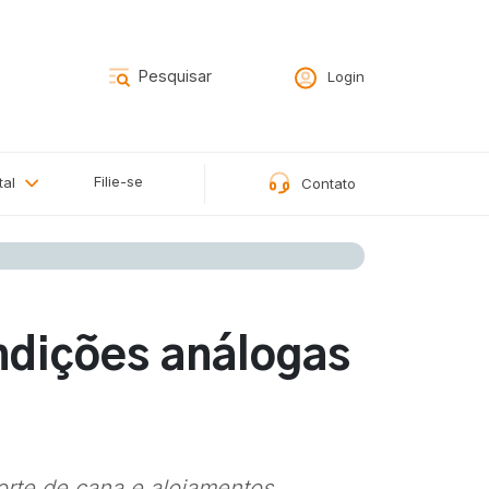
Login
Filie-se
tal
Contato
ndições análogas
orte de cana e alojamentos