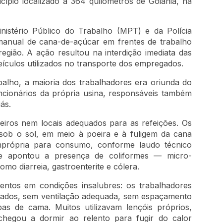
cípio localizado a 364 quilômetros de Goiânia, na
stério Público do Trabalho (MPT) e da Polícia
manual de cana-de-açúcar em frentes de trabalho
egião. A ação resultou na interdição imediata das
eículos utilizados no transporte dos empregados.
alho, a maioria dos trabalhadores era oriunda do
ncionários da própria usina, responsáveis também
ás.
eiros nem locais adequados para as refeições. Os
sob o sol, em meio à poeira e à fuligem da cana
imprópria para consumo, conforme laudo técnico
ue apontou a presença de coliformes — micro-
o diarreia, gastroenterite e cólera.
ntos em condições insalubres: os trabalhadores
ugados, sem ventilação adequada, sem espaçamento
s de cama. Muitos utilizavam lençóis próprios,
hegou a dormir ao relento para fugir do calor