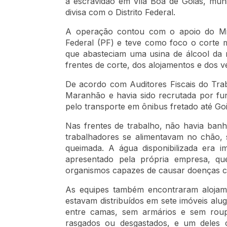
à escravidão em Vila Boa de Goiás, muni
divisa com o Distrito Federal.
A operação contou com o apoio do Mini
Federal (PF) e teve como foco o corte 
que abasteciam uma usina de álcool da r
frentes de corte, dos alojamentos e dos v
De acordo com Auditores Fiscais do Trab
Maranhão e havia sido recrutada por fu
pelo transporte em ônibus fretado até Goi
Nas frentes de trabalho, não havia banh
trabalhadores se alimentavam no chão, 
queimada. A água disponibilizada era 
apresentado pela própria empresa, q
organismos capazes de causar doenças com
As equipes também encontraram alojame
estavam distribuídos em sete imóveis al
entre camas, sem armários e sem roupa
rasgados ou desgastados, e um deles c