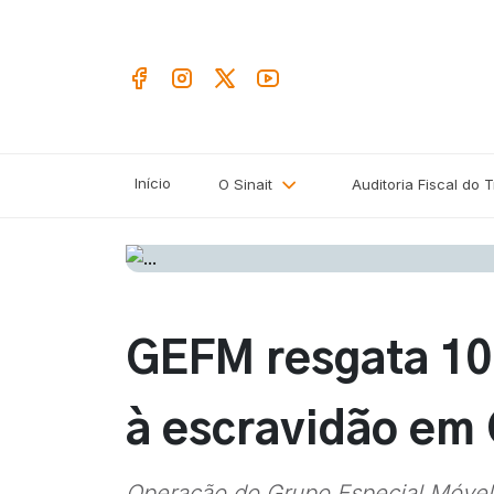
Início
O Sinait
Auditoria Fiscal do 
GEFM resgata 10
à escravidão em 
Operação do Grupo Especial Móvel 