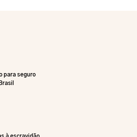
o para seguro
Brasil
s à escravidão