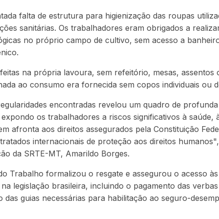
ada falta de estrutura para higienização das roupas utiliz
ações sanitárias. Os trabalhadores eram obrigados a realiza
lógicas no próprio campo de cultivo, sem acesso a banheir
ênico.
feitas na própria lavoura, sem refeitório, mesas, assentos
inada ao consumo era fornecida sem copos individuais ou d
rregularidades encontradas revelou um quadro de profunda
expondo os trabalhadores a riscos significativos à saúde, 
em afronta aos direitos assegurados pela Constituição Feder
 tratados internacionais de proteção aos direitos humanos",
ação da SRTE-MT, Amarildo Borges.
 do Trabalho formalizou o resgate e assegurou o acesso à
na legislação brasileira, incluindo o pagamento das verbas 
o das guias necessárias para habilitação ao seguro-desem