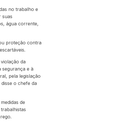
adas no trabalho e
r suas
os, água corrente,
 ou proteção contra
escartáveis.
 violação da
à segurança e à
al, pela legislação
 disse o chefe da
s medidas de
trabalhistas
prego.