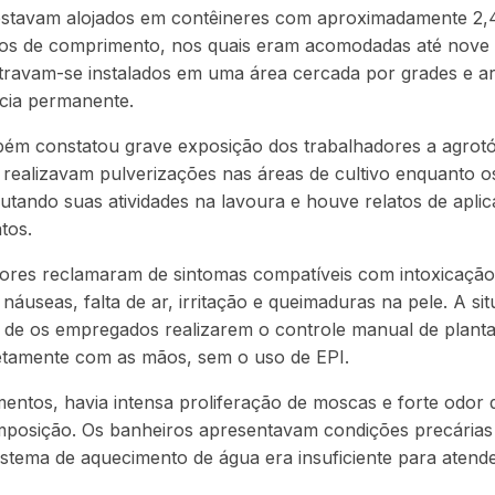
estavam alojados em contêineres com aproximadamente 2,
ros de comprimento, nos quais eram acomodadas até nove
travam-se instalados em uma área cercada por grades e a
ncia permanente.
mbém constatou grave exposição dos trabalhadores a agrot
 realizavam pulverizações nas áreas de cultivo enquanto 
ando suas atividades na lavoura e houve relatos de aplic
tos.
dores reclamaram de sintomas compatíveis com intoxicaçã
náuseas, falta de ar, irritação e queimaduras na pele. A si
 de os empregados realizarem o controle manual de planta
etamente com as mãos, sem o uso de EPI.
entos, havia intensa proliferação de moscas e forte odor 
posição. Os banheiros apresentavam condições precárias 
stema de aquecimento de água era insuficiente para atende