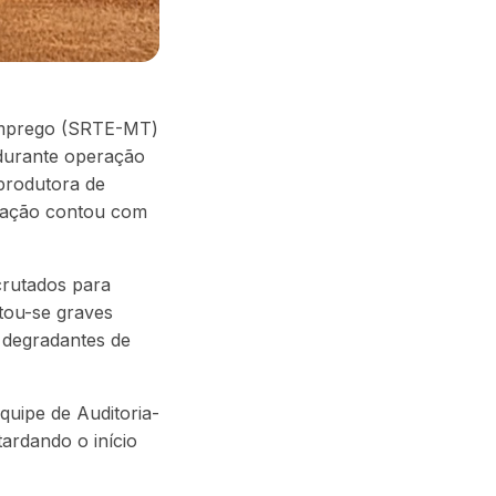
 Emprego (SRTE-MT)
 durante operação
 produtora de
A ação contou com
crutados para
atou-se graves
 degradantes de
uipe de Auditoria-
ardando o início