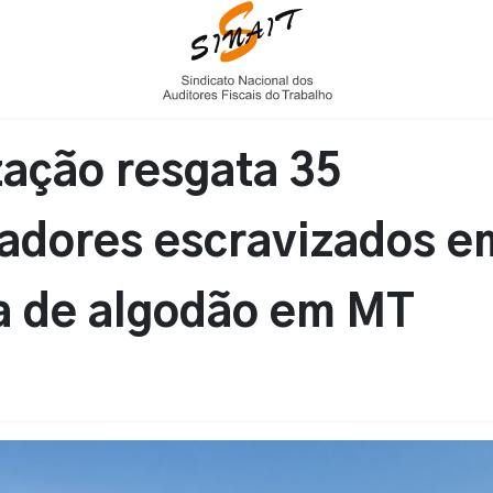
zação resgata 35
hadores escravizados e
a de algodão em MT