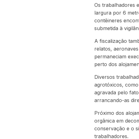
Os trabalhadores 
largura por 6 met
contêineres encon
submetida à vigilâ
A fiscalização ta
relatos, aeronaves
permaneciam execut
perto dos alojamen
Diversos trabalha
agrotóxicos, como 
agravada pelo fato
arrancando-as dir
Próximo dos alojam
orgânica em decom
conservação e o si
trabalhadores.