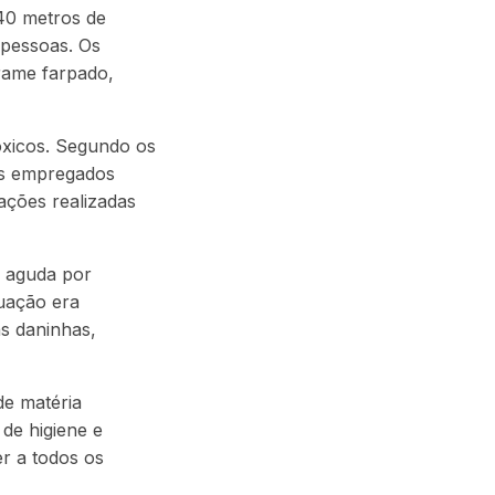
40 metros de
 pessoas. Os
rame farpado,
óxicos. Segundo os
os empregados
ações realizadas
o aguda por
tuação era
s daninhas,
de matéria
de higiene e
r a todos os