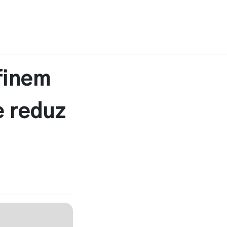
finem
e reduz