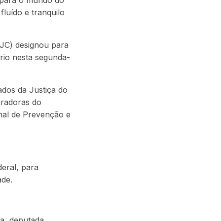
a para o mundo do
luído e tranquilo
CJC) designou para
ório nesta segunda-
ados da Justiça do
uradoras do
nal de Prevenção e
deral, para
ade.
ra, deputada