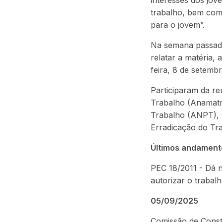
interesses dos jov
trabalho, bem como
para o jovem”.
Na semana passada
relatar a matéria,
feira, 8 de setembr
Participaram da re
Trabalho (Anamatr
Trabalho (ANPT), 
Erradicação do Tra
Últimos andament
PEC 18/2011 - Dá n
autorizar o trabal
05/09/2025
Comissão de Consti