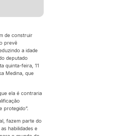
m de construir
to prevê
eduzindo a idade
 do deputado
 quinta-feira, 11
ika Medina, que
ue ela é contraria
lificação
e protegido”.
cal, fazem parte do
as habilidades e