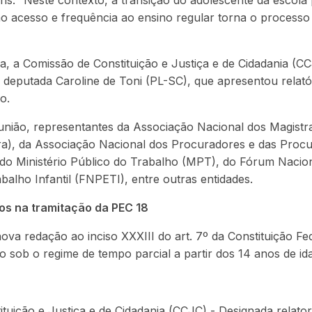
ens. “Neste contexto, a transição do adolescente da escol
 acesso e frequência ao ensino regular torna o processo f
, a Comissão de Constituição e Justiça e de Cidadania (C
 a deputada Caroline de Toni (PL-SC), que apresentou relat
o.
união, representantes da Associação Nacional dos Magistr
a), da Associação Nacional dos Procuradores e das Proc
do Ministério Público do Trabalho (MPT), do Fórum Nacio
balho Infantil (FNPETI), entre outras entidades.
os na tramitação da PEC 18
ova redação ao inciso XXXIII do art. 7º da Constituição Fe
ho sob o regime de tempo parcial a partir dos 14 anos de id
tuição e Justiça e de Cidadania (CCJC) - Designada relato