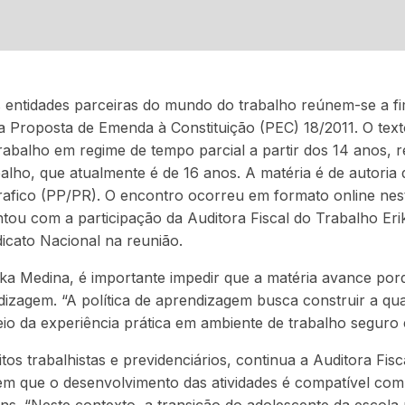
 entidades parceiras do mundo do trabalho reúnem-se a fi
 a Proposta de Emenda à Constituição (PEC) 18/2011. O tex
rabalho em regime de tempo parcial a partir dos 14 anos, r
alho, que atualmente é de 16 anos. A matéria é de autoria
rafico (PP/PR). O encontro ocorreu em formato online nesta
tou com a participação da Auditora Fiscal do Trabalho Er
icato Nacional na reunião.
a Medina, é importante impedir que a matéria avance porq
ndizagem. “A política de aprendizagem busca construir a qua
eio da experiência prática em ambiente de trabalho seguro 
itos trabalhistas e previdenciários, continua a Auditora Fis
em que o desenvolvimento das atividades é compatível com 