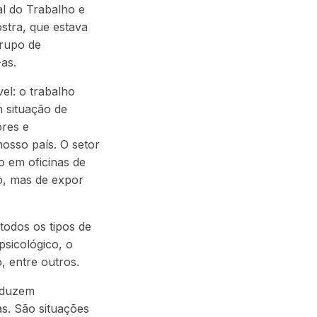
al do Trabalho e
stra, que estava
grupo de
as.
el: o trabalho
m situação de
ores e
nosso país. O setor
o em oficinas de
o, mas de expor
 todos os tipos de
psicológico, o
, entre outros.
raduzem
s. São situações