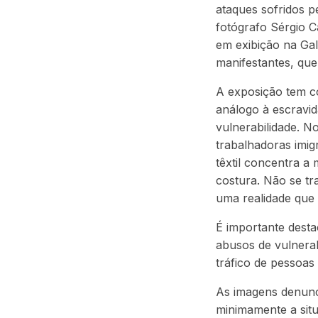
ataques sofridos p
fotógrafo Sérgio C
em exibição na Gal
manifestantes, que
A exposição tem co
análogo à escravid
vulnerabilidade. N
trabalhadoras imig
têxtil concentra a
costura. Não se tr
uma realidade que 
É importante destac
abusos de vulnerab
tráfico de pessoas
As imagens denunc
minimamente a situ