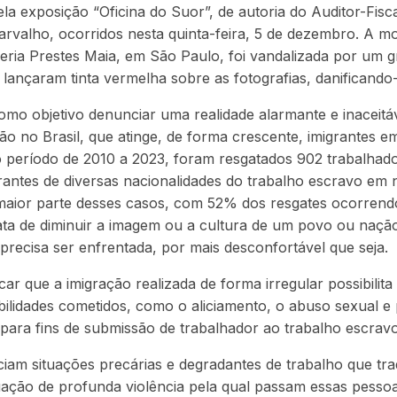
ela exposição “Oficina do Suor”, de autoria do Auditor-Fisc
arvalho, ocorridos nesta quinta-feira, 5 de dezembro. A mo
eria Prestes Maia, em São Paulo, foi vandalizada por um 
 lançaram tinta vermelha sobre as fotografias, danificando-
mo objetivo denunciar uma realidade alarmante e inaceitáv
ão no Brasil, que atinge, de forma crescente, imigrantes e
o período de 2010 a 2023, foram resgatados 902 trabalhad
rantes de diversas nacionalidades do trabalho escravo em 
 maior parte desses casos, com 52% dos resgates ocorrend
ata de diminuir a imagem ou a cultura de um povo ou naçã
precisa ser enfrentada, por mais desconfortável que seja.
ar que a imigração realizada de forma irregular possibilita
ilidades cometidos, como o aliciamento, o abuso sexual e 
 para fins de submissão de trabalhador ao trabalho escravo
iam situações precárias e degradantes de trabalho que t
ação de profunda violência pela qual passam essas pessoa