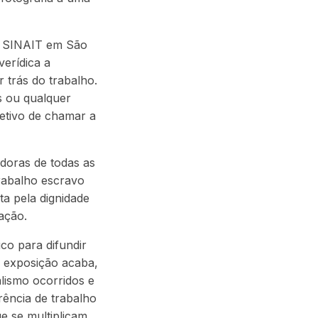
do SINAIT em São
verídica a
r trás do trabalho.
s ou qualquer
jetivo de chamar a
adoras de todas as
rabalho escravo
a pela dignidade
ração.
co para difundir
a exposição acaba,
lismo ocorridos e
rência de trabalho
e se multiplicam