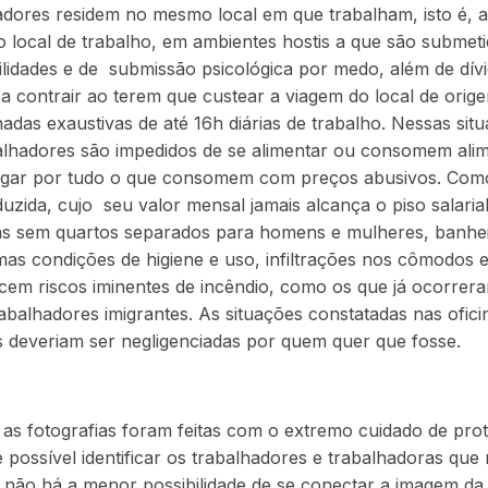
adores residem no mesmo local em que trabalham, isto é, 
local de trabalho, em ambientes hostis a que são submeti
lidades e de submissão psicológica por medo, além de dív
a contrair ao terem que custear a viagem do local de orig
nadas exaustivas de até 16h diárias de trabalho. Nessas sit
alhadores são impedidos de se alimentar ou consomem ali
agar por tudo o que consomem com preços abusivos. Com
duzida, cujo seu valor mensal jamais alcança o piso salari
inas sem quartos separados para homens e mulheres, banhe
mas condições de higiene e uso, infiltrações nos cômodos e
ecem riscos iminentes de incêndio, como os que já ocorrera
abalhadores imigrantes. As situações constatadas nas ofic
s deveriam ser negligenciadas por quem quer que fosse.
as fotografias foram feitas com o extremo cuidado de pro
é possível identificar os trabalhadores e trabalhadoras que
 não há a menor possibilidade de se conectar a imagem da