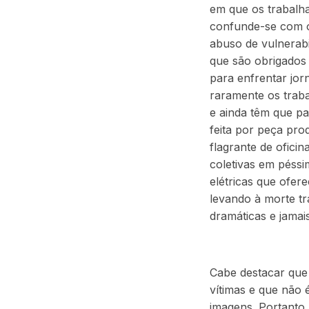
em que os trabalh
confunde-se com o 
abuso de vulnerabi
que são obrigados 
para enfrentar jor
raramente os trab
e ainda têm que p
feita por peça pro
flagrante de ofic
coletivas em péssi
elétricas que ofer
levando à morte tr
dramáticas e jamai
Cabe destacar que 
vítimas e que não 
imagens. Portanto,