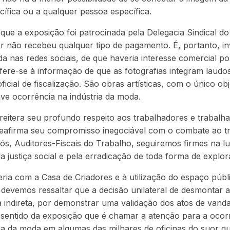
cífica ou a qualquer pessoa específica.
que a exposição foi patrocinada pela Delegacia Sindical 
r não recebeu qualquer tipo de pagamento. É, portanto, in
da nas redes sociais, de que haveria interesse comercial po
fere-se à informação de que as fotografias integram laudo
icial de fiscalização. São obras artísticas, com o único ob
ve ocorrência na indústria da moda.
reitera seu profundo respeito aos trabalhadores e trabalh
 reafirma seu compromisso inegociável com o combate ao t
, Auditores-Fiscais do Trabalho, seguiremos firmes na lut
la justiça social e pela erradicação de toda forma de explo
ria com a Casa de Criadores e à utilização do espaço públi
 devemos ressaltar que a decisão unilateral de desmontar 
 indireta, por demonstrar uma validação dos atos de vanda
l sentido da exposição que é chamar a atenção para a ocor
ia da moda em algumas das milhares de oficinas do suor qu