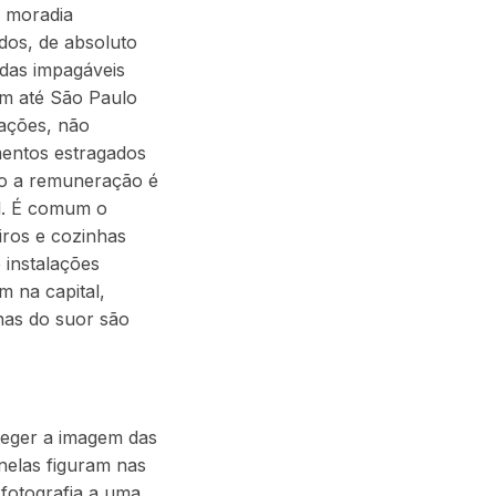
a moradia
dos, de absoluto
idas impagáveis
em até São Paulo
uações, não
mentos estragados
o a remuneração é
al. É comum o
iros e cozinhas
 instalações
m na capital,
inas do suor são
teger a imagem das
 nelas figuram nas
 fotografia a uma