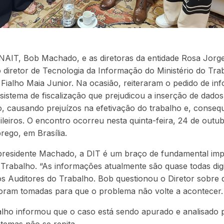
NAIT, Bob Machado, e as diretoras da entidade Rosa Jorge
 diretor de Tecnologia da Informação do Ministério do Tr
Fialho Maia Junior. Na ocasião, reiteraram o pedido de i
sistema de fiscalização que prejudicou a inserção de dados
o, causando prejuízos na efetivação do trabalho e, conse
ileiros. O encontro ocorreu nesta quinta-feira, 24 de outub
ego, em Brasília.
residente Machado, a DIT é um braço de fundamental imp
o Trabalho. “As informações atualmente são quase todas digi
 Auditores do Trabalho. Bob questionou o Diretor sobre q
foram tomadas para que o problema não volte a acontecer.
alho informou que o caso está sendo apurado e analisado 