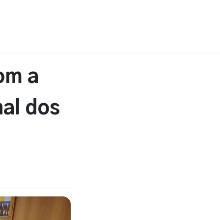
om a
nal dos