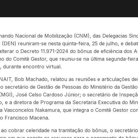
ando Nacional de Mobilização (CNM), das Delegacias Sindic
 (DEN) reuniram-se nesta quinta-feira, 25 de julho, e de
lterar o Decreto 11.971-2024 do bônus de eficiência dos Au
ho do Comitê Gestor, que reuniu-se na última segunda-feira
 durante encontro virtual.
INAIT, Bob Machado, relatou as reuniões e articulações d
o secretário de Gestão de Pessoas do Ministério da Gestã
 (MGI),
José Celso Cardoso Júnior
; o secretário de Inspeç
o
, e a diretora de Programa da Secretaria Executiva do Min
na Vasconcelos Nakamura
, que integra o Comitê Gestor co
vo Francisco Macena.
ao cobrar celeridade na tramitação do bônus, o secretári