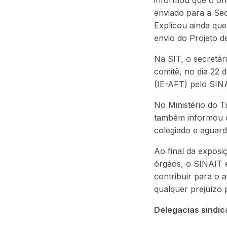
informou que o of
enviado para a Se
Explicou ainda qu
envio do Projeto d
Na SIT, o secretár
comitê, no dia 22 
(IE-AFT) pelo SIN
No Ministério do T
também informou q
colegiado e aguarda
Ao final da expos
órgãos, o SINAIT e
contribuir para o 
qualquer prejuízo 
Delegacias sindic