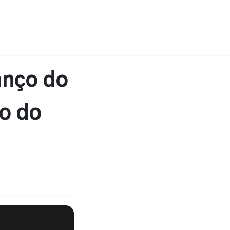
anço do
to do