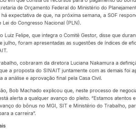
ício em que consta os recursos para o pagamento do bônu
cretaria de Orçamento Federal do Ministério do Planejame
e há expectativa de que, na próxima semana, a SOF respo
e Lei do Congresso Nacional (PLN).
io Luiz Felipe, que integra o Comitê Gestor, disse que dura
de julho, foram apresentadas as sugestões de índices de efi
AIT.
rabalho, cobraram da diretora Luciana Nakamura a definiç
ue a proposta do SINAIT juntamente com as demais foi a
 a análise e aprovação final pela Casa Civil.
ição, Bob Machado explicou que, neste processo de negoc
stá alerta a qualquer avanço do pleito. “Estamos atentos
avanço do bônus no MGI, SIT e Ministério do Trabalho, pa
para a carreira”.
ais