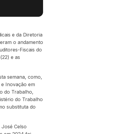
ais e da Diretoria
bateram o andamento
ditores-Fiscais do
(22) e as
esta semana, como,
o e Inovação em
ão do Trabalho,
istério do Trabalho
mo substituta do
o José Celso