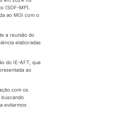
s em 2024 foi
nto (SOF-MP).
nda ao MGI com o
nte a reunião do
ciência elaboradas
ão do IE-AFT, que
presentada ao
iação com os
 e buscando
ra evitarmos