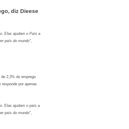
go, diz Dieese
no. Elas ajudam o País a
uer país do mundo",
da de 2,3% do emprego
se responde por apenas
no. Elas ajudam o país a
uer país do mundo",