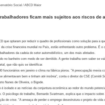
servatório Social / ABCD Maior
rabalhadores ficam mais sujeitos aos riscos de 
 que optaram por reduzir o quadro de profissionais como solução para a qu
da crise financeira mundial no País, estão enfrentando outro problema. É o 
rabalhadores da cadeia do setor automobilístico, um dos mais afetados.
do no banheiro com medo de ser demitido. A gente trabalha sem saber se vai
al, que não quis se identificar.
0 funcionários em janeiro o clima na fábrica piorou. "A preocupação mexia 
 se alimentavam bem e tinham até insônia", conta o diretor do CSE (Comitê S
to Nunes de Oliveira, o Bigode.
 é isolado e as notícias da conjuntura econômica ao redor do mundo potenci
 O psicólogo do trabalho, Bernardo Svartmam, explica que o impacto sobre
ção de crise. "A ameaça de perder o emprego desestrutura o projeto de vida