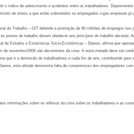
o o índice de adoecimento e acidentes entre os trabalhadores. Depoimentos 
s níveis de stress a que estão submetidos os empregados cujas empresas já d
onal do Trabalho – OIT defende a promoção de 90 milhões de empregos nos 
e os postos de trabalho devem obedecer aos princípios do trabalho decente.
cal de Estudos e Estatísticas Sócio-Econômicas – Dieese, afirma que apen
rtir de novembro/2008 são decorrentes da crise. A outra metade deve ser cred
neira que é a demissão de trabalhadores a cada fim de ano, contribuindo para 
Dieese, esta atitude demonstra falta de compromisso dos empregadores com
tes informações sobre os reflexos da crise sobre os trabalhadores e as con