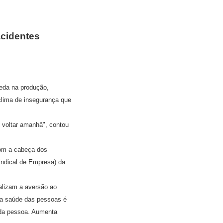
acidentes
eda na produção,
clima de insegurança que
 voltar amanhã", contou
com a cabeça dos
indical de Empresa) da
alizam a aversão ao
 a saúde das pessoas é
 da pessoa. Aumenta