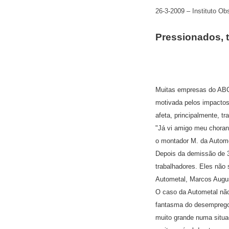
26-3-2009 – Instituto Ob
Pressionados, t
Muitas empresas do ABCD
motivada pelos impactos 
afeta, principalmente, t
"Já vi amigo meu choran
o montador M. da Automet
Depois da demissão de 3
trabalhadores. Eles não
Autometal, Marcos Augus
O caso da Autometal não
fantasma do desemprego.
muito grande numa situa