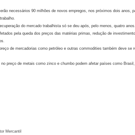
rão necessários 90 milhões de novos empregos, nos próximos dois anos, p
trabalho.
recuperação do mercado trabalhista só se deu após, pelo menos, quatro anos
fetados pela queda dos preços das matérias primas, redução de investimentos
os.
 preço de mercadorias como petróleo e outras commodities também deve se r
a no preço de metais como zinco e chumbo podem afetar países como Brasil, 
or Mercantil