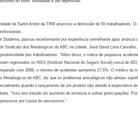
 distúrbio do sono, ansiedade e até depressão."
idade de Santo André da TRW anunciou a demissão de 55 trabalhadores. O 
rofissionais.
em Diadema, passou recentemente por experiência semelhante após anúncio 
 do Sindicato dos Metalúrgicos do ABC na cidade, José David Lima Carvalho,
 produtividade dos trabalhadores. "Além disso, o índice de pequenos acident
oram registrados no INSS (Instituto Nacional do Seguro Social) cerca de 653,
comparado com 2006, o número de acidentes aumentou 27,5%. O médico do tra
s Metalúrgicos do ABC, diz que os problemas psicológicos não afetam signifi
pecialmente quando o lançamento de um produto não atende à expectativa de 
adores. "Isso tem trazido um aumento do estresse e outras preocupações. Po
epressivos por causa do nervosismo."