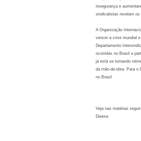
insegurança e aumentand
sindicalistas revelam o
A Organização Internaci
vencer a crise mundial 
Departamento Intersindi
ocorridas no Brasil a pa
já está se tornando roti
da mão-de-obra. Para o 
no Brasil.
Veja nas matérias seguin
Dieese.