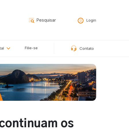
Login
Filie-se
tal
Contato
t continuam os