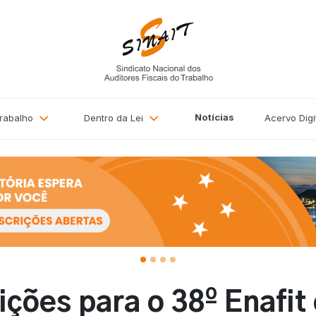
Notícias
Trabalho
Dentro da Lei
Acervo
Digi
ições para o 38º Enafi