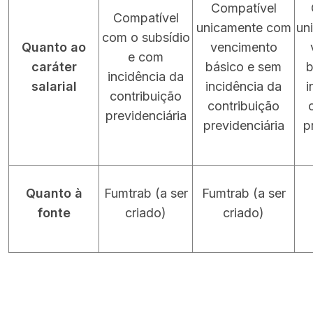
Compatível
Compatível
unicamente com
un
com o subsídio
Quanto ao
vencimento
e com
caráter
básico e sem
b
incidência da
salarial
incidência da
i
contribuição
contribuição
previdenciária
previdenciária
p
Quanto à
Fumtrab (a ser
Fumtrab (a ser
fonte
criado)
criado)