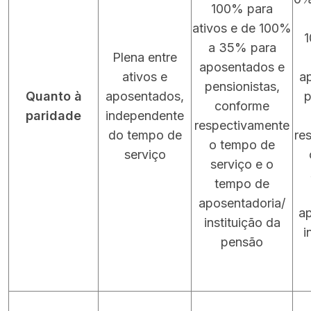
100% para
ativos e de 100%
a 35% para
Plena entre
aposentados e
ativos e
a
pensionistas,
Quanto à
aposentados,
p
conforme
paridade
independente
respectivamente
do tempo de
re
o tempo de
serviço
serviço e o
tempo de
aposentadoria/
ap
instituição da
i
pensão