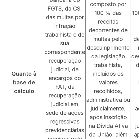
composto por
FGTS, da CS,
100 % das
10
das multas por
receitas
infração
decorrentes de
trabalhista e de
multas pelo
de
sua
descumprimento
correspondente
da legislação
de
recuperação
trabalhista,
d
judicial, de
Quanto à
incluídos os
encargos do
base de
valores
FAT, da
cálculo
recolhidos,
recuperação
administrativa ou
judicial em
judicialmente,
a
sede de ações
após inscrição
regressivas
na Dívida Ativa
j
previdenciárias
da União, além
a
movidas pela